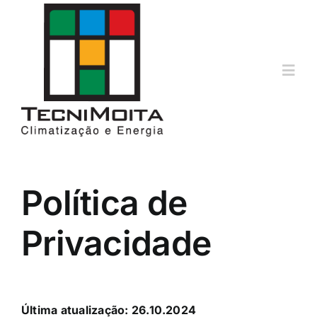
Skip
to
content
Toggl
Navig
Ar Condicionado
Aquecimento
Política de
Solares
Privacidade
Assistência Técnica
Última atualização: 26.10.2024
Contactos