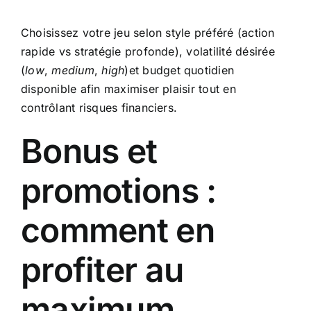
Choisissez votre jeu selon style préféré (action
rapide vs stratégie profonde), volatilité désirée
(
low
,
medium
,
high
)​et budget quotidien
disponible afin maximiser plaisir tout en
contrôlant risques financiers.
Bonus et
promotions :
comment en
profiter au
maximum