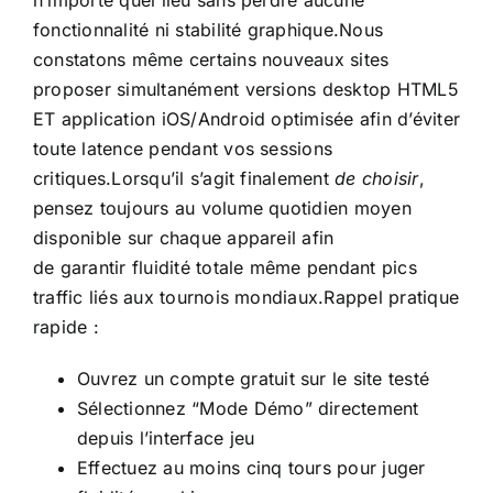
n’importe quel lieu sans perdre aucune
fonctionnalité ni stabilité graphique.Nous
constatons même certains nouveaux sites
proposer simultanément versions desktop HTML5
ET application iOS/Android optimisée afin d’éviter
toute latence pendant vos sessions
critiques.Lorsqu’il s’agit finalement
de choisir
,
pensez toujours au volume quotidien moyen
disponible sur chaque appareil afin
de garantir fluidité totale même pendant pics
traffic liés aux tournois mondiaux.Rappel pratique
rapide :
Ouvrez un compte gratuit sur le site testé
Sélectionnez “Mode Démo” directement
depuis l’interface jeu
Effectuez au moins cinq tours pour juger