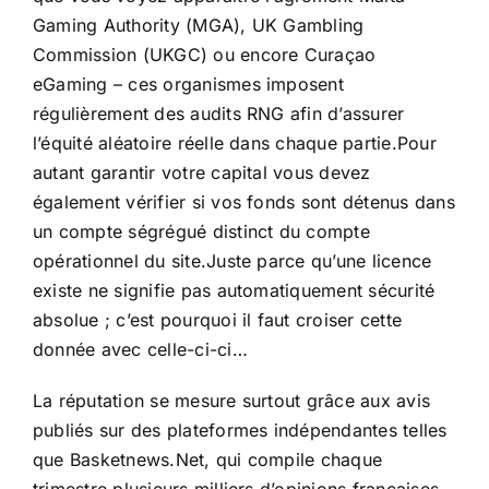
Gaming Authority (MGA), UK Gambling
Commission (UKGC) ou encore Curaçao
eGaming – ces organismes imposent
régulièrement des audits RNG afin d’assurer
l’équité aléatoire réelle dans chaque partie.Pour
autant garantir votre capital vous devez
également vérifier si vos fonds sont détenus dans
un compte ségrégué distinct du compte
opérationnel du site.Juste parce qu’une licence
existe ne signifie pas automatiquement sécurité
absolue ; c’est pourquoi il faut croiser cette
donnée avec celle-ci-ci…
La réputation se mesure surtout grâce aux avis
publiés sur des plateformes indépendantes telles
que Basketnews.Net, qui compile chaque