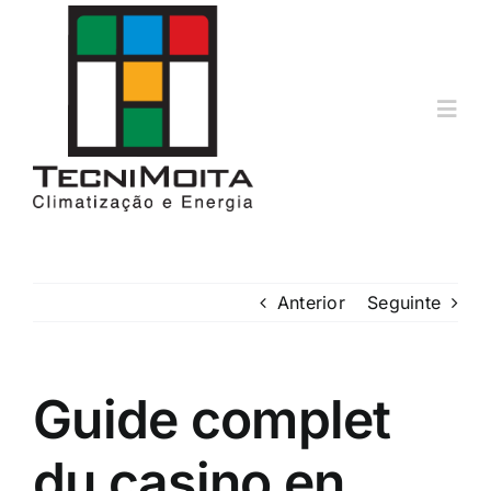
Skip
to
content
Toggl
Navig
Ar Condicionado
Aquecimento
Anterior
Seguinte
Solares
Guide complet
Assistência Técnica
du casino en
Contactos