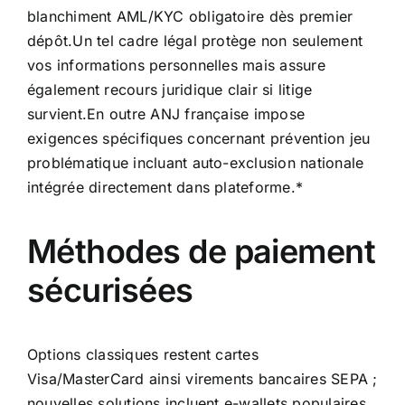
blanchiment AML/KYC obligatoire dès premier
dépôt.Un tel cadre légal protège non seulement
vos informations personnelles mais assure
également recours juridique clair si litige
survient.En outre ANJ française impose
exigences spécifiques concernant prévention jeu
problématique incluant auto-exclusion nationale
intégrée directement dans plateforme.*
Méthodes de paiement
sécurisées
Options classiques restent cartes
Visa/MasterCard ainsi virements bancaires SEPA ;
nouvelles solutions incluent e-wallets populaires