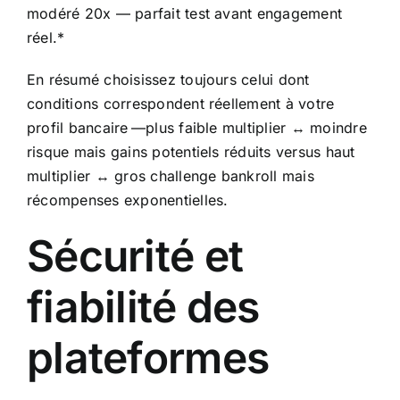
modéré ‎20x‎ — parfait test avant engagement
réel.*
En résumé choisissez toujours celui dont
conditions correspondent réellement à votre
profil bancaire —plus faible multiplier ↔️ moindre
risque mais gains potentiels réduits versus haut
multiplier ↔️ gros challenge bankroll mais
récompenses exponentielles.
Sécurité et
fiabilité des
plateformes