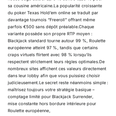
sa cousine américaine.La popularité croissante
du poker Texas Hold’em online se traduit par
davantage tournois “Freeroll” offrant même
parfois €500 sans dépôt préalable.Chaque
variante possède son propre RTP moyen :
Blackjack standard tourne autour 99 %, Roulette
européenne atteint 97 %, tandis que certains
craps virtuels flirtent avec 98 % lorsqu’ils
respectent strictement leurs règles optimales.De
nombreux sites affichent ces valeurs directement
dans leur lobby afin que vous puissiez choisir
judicieusement.Le secret reste néanmoins simple :
maîtrisez toujours votre stratégie basique –
comptage limité pour Blackjack Surrender,
mise constante hors bordure intérieure pour
Roulette européenne,