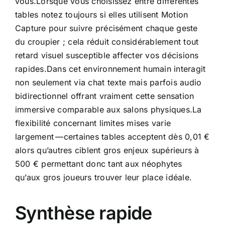
vous.Lorsque vous choisissez entre différentes
tables notez toujours si elles utilisent Motion
Capture pour suivre précisément chaque geste
du croupier ; cela réduit considérablement tout
retard visuel susceptible affecter vos décisions
rapides.Dans cet environnement humain interagit
non seulement via chat texte mais parfois audio
bidirectionnel offrant vraiment cette sensation
immersive comparable aux salons physiques.La
flexibilité concernant limites mises varie
largement —certaines tables acceptent dès 0,01 €
alors qu’autres ciblent gros enjeux supérieurs à
500 € permettant donc tant aux néophytes
qu’aux gros joueurs trouver leur place idéale.​
Synthèse rapide