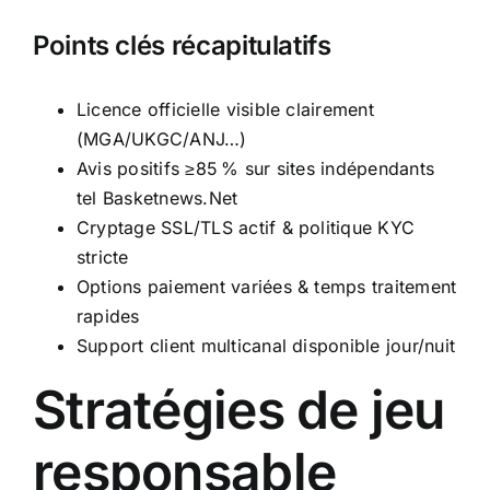
Points clés récapitulatifs
Licence officielle visible clairement
(MGA/UKGC/ANJ…)
Avis positifs ≥85 % sur sites indépendants
tel Basketnews.Net
Cryptage SSL/TLS actif & politique KYC
stricte
Options paiement variées & temps traitement
rapides
Support client multicanal disponible jour/nuit
Stratégies de jeu
responsable