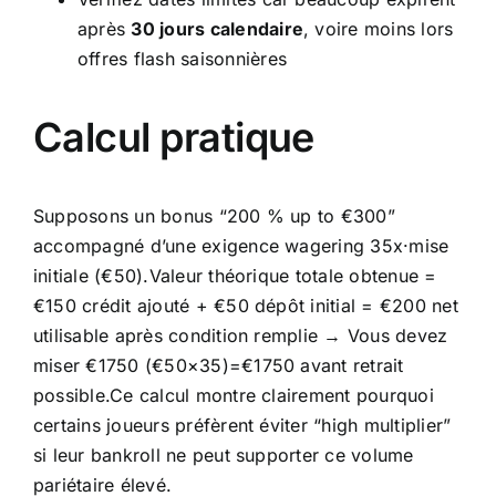
après
30 jours calendaire
, voire moins lors
offres flash saisonnières
Calcul pratique
Supposons un bonus “200 % up to €300”
accompagné d’une exigence wagering 35x·mise
initiale (€50).Valeur théorique totale obtenue =
€150 crédit ajouté + €50 dépôt initial = €200 net
utilisable après condition remplie → Vous devez
miser €1750 (€50×35)=€1750 avant retrait
possible.Ce calcul montre clairement pourquoi
certains joueurs préfèrent éviter “high multiplier”
si leur bankroll ne peut supporter ce volume
pariétaire élevé.​