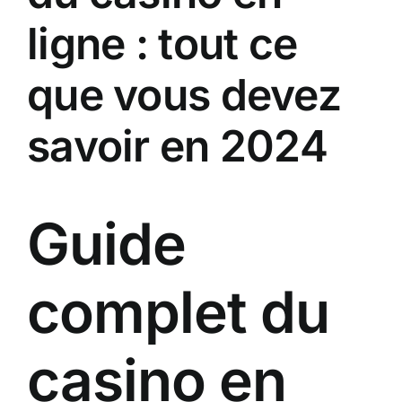
ligne : tout ce
que vous devez
savoir en 2024
Guide
complet du
casino en