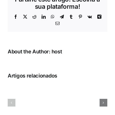
ligne
sua plataforma!
–
Tout
Facebook
X
Reddit
LinkedIn
WhatsApp
Telegram
Tumblr
Pinterest
Vk
Xing
ce
Email
(necessário
que
mas
vous
não
devez
publicado)
savoir
About the Author:
host
Seguridad
Segurida
y
y
Artigos relacionados
juego
juego
responsable
responsab
en
en
el
el
casino
casino