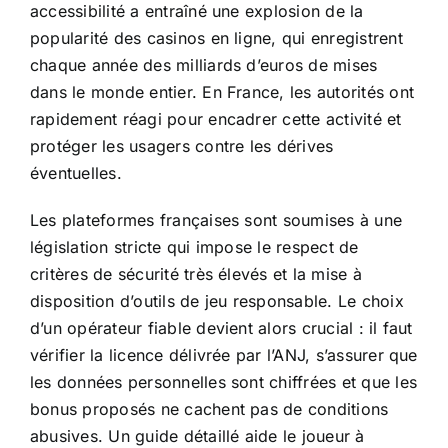
accessibilité a entraîné une explosion de la
popularité des casinos en ligne, qui enregistrent
chaque année des milliards d’euros de mises
dans le monde entier. En France, les autorités ont
rapidement réagi pour encadrer cette activité et
protéger les usagers contre les dérives
éventuelles.
Les plateformes françaises sont soumises à une
législation stricte qui impose le respect de
critères de sécurité très élevés et la mise à
disposition d’outils de jeu responsable. Le choix
d’un opérateur fiable devient alors crucial : il faut
vérifier la licence délivrée par l’ANJ, s’assurer que
les données personnelles sont chiffrées et que les
bonus proposés ne cachent pas de conditions
abusives. Un guide détaillé aide le joueur à