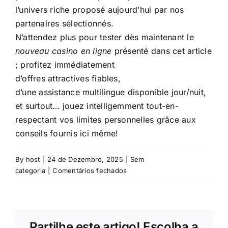
l’univers riche proposé aujourd’hui par nos
partenaires sélectionnés.
N’attendez plus pour tester dès maintenant le
nouveau casino en ligne
présenté dans cet article
; profitez immédiatement
d’offres attractives fiables,
d’une assistance multilingue disponible jour/nuit,
et surtout… jouez intelligemment tout-en-
respectant vos limites personnelles grâce aux
conseils fournis ici même!
By
host
|
24 de Dezembro, 2025
|
Sem
em
categoria
|
Comentários fechados
Guide
complet
du
casino
Partilhe este artigo! Escolha a
en