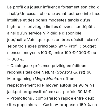
Le profil du joueur influence fortement son choix
final.\nUn casual cherche avant tout une interface
intuitive et des bonus modestes tandis qu’un
high‑roller privilégie limites élevées sur dépôts
ainsi qu’un service VIP dédié disponible
jour/nuit.\nVoici quelques critères décisifs classés
selon trois axes principaux:\n\n- Profil : budget
mensuel moyen <100 €, entre 100 €–1000 € ou
>1000 €.
– Catalogue : présence privilégiée éditeurs
reconnus tels que NetEnt (
Gonzo’s Quest
) ou
Microgaming (
Mega Moolah
) offrant
respectivement RTP moyen autour de 96 % vs
jackpot progressif dépassant parfois 30 M € .
– Promotions : comparaison rapide entre deux
sites populaires — CasinoA propose +150 % up