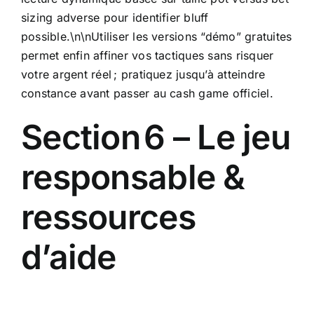
sizing adverse pour identifier bluff
possible.\n\nUtiliser les versions “démo” gratuites
permet enfin affiner vos tactiques sans risquer
votre argent réel ; pratiquez jusqu’à atteindre
constance avant passer au cash game officiel.
Section 6 – Le jeu
responsable &
ressources
d’aide