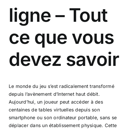
ligne – Tout
ce que vous
devez savoir
Le monde du jeu s’est radicalement transformé
depuis l’avènement d’Internet haut débit.
Aujourd’hui, un joueur peut accéder à des
centaines de tables virtuelles depuis son
smartphone ou son ordinateur portable, sans se
déplacer dans un établissement physique. Cette