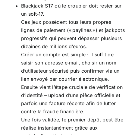
Blackjack S17 où le croupier doit rester sur
un soft‑17.
Ces jeux possèdent tous leurs propres
lignes de paiement (« paylines ») et jackpots
progressifs qui peuvent dépasser plusieurs
dizaines de millions d’euros.
Créer un compte est simple : il suffit de
saisir son adresse e‑mail, choisir un nom
d’utilisateur sécurisé puis confirmer via un
lien envoyé par courrier électronique.
Ensuite vient l’étape cruciale de vérification
d’identité – upload d’une pièce officielle et
parfois une facture récente afin de lutter
contre la fraude financière.
Une fois validée, le premier dépôt peut être
réalisé instantanément grâce aux