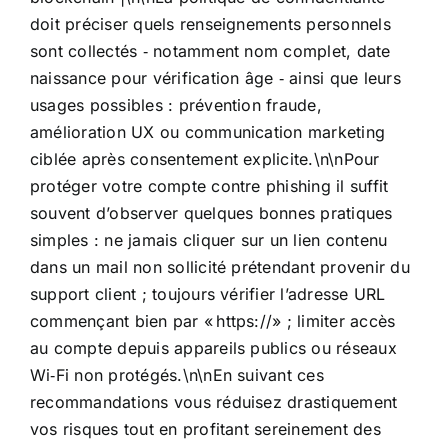
doit préciser quels renseignements personnels
sont collectés ‑ notamment nom complet, date
naissance pour vérification âge ‑ ainsi que leurs
usages possibles : prévention fraude,
amélioration UX ou communication marketing
ciblée après consentement explicite.\n\nPour
protéger votre compte contre phishing il suffit
souvent d’observer quelques bonnes pratiques
simples : ne jamais cliquer sur un lien contenu
dans un mail non sollicité prétendant provenir du
support client ; toujours vérifier l’adresse URL
commençant bien par « https://» ; limiter accès
au compte depuis appareils publics ou réseaux
Wi‑Fi non protégés.\n\nEn suivant ces
recommandations vous réduisez drastiquement
vos risques tout en profitant sereinement des