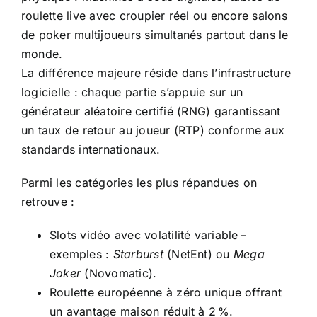
roulette live avec croupier réel ou encore salons
de poker multijoueurs simultanés partout dans le
monde.
La différence majeure réside dans l’infrastructure
logicielle : chaque partie s’appuie sur un
générateur aléatoire certifié (RNG) garantissant
un taux de retour au joueur (RTP) conforme aux
standards internationaux.
Parmi les catégories les plus répandues on
retrouve :
Slots vidéo avec volatilité variable –
exemples :
Starburst
(NetEnt) ou
Mega
Joker
(Novomatic).
Roulette européenne à zéro unique offrant
un avantage maison réduit à 2 %.