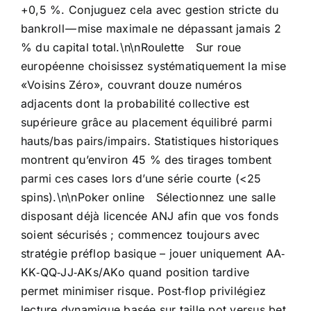
+0,5 %. Conjuguez cela avec gestion stricte du
bankroll — mise maximale ne dépassant jamais 2
% du capital total.\n\nRoulette Sur roue
européenne choisissez systématiquement la mise
«​Voisins Zéro​», couvrant douze numéros
adjacents dont la probabilité collective est
supérieure grâce au placement équilibré parmi
hauts/bas pairs/impairs. Statistiques historiques
montrent qu’environ 45 % des tirages tombent
parmi ces cases lors d’une série courte (<25
spins).\n\nPoker online Sélectionnez une salle
disposant déjà licencée ANJ afin que vos fonds
soient sécurisés ; commencez toujours avec
stratégie préflop basique ­– jouer uniquement AA‐
KK‐QQ‐JJ‐AKs/AKo quand position tardive
permet minimiser risque. Post‑flop privilégiez
lecture dynamique basée sur taille pot versus bet