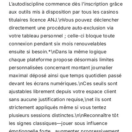
L’autodiscipline commence dès l’inscription grâce
aux outils mis à disposition par tous les casinos
titulaires licence ANJ.\nVous pouvez déclencher
directement une procédure auto‑exclusion via
votre tableau personnel ; celle-ci bloque toute
connexion pendant six mois renouvelables
ensuite si besoin.*\nDans la même logique
chaque plateforme propose désormais limites
personnalisées concernant montant journalier
maximal déposé ainsi que temps quotidien passé
devant les écrans numériques.\nCes seuils sont
ajustables librement depuis votre espace client
sans aucune justification requise,\net ils sont
strictement appliqués même si vous tentez
plusieurs sessions distinctes.\n\nReconnaître tôt
les signes classiques—jouer sous influence
émotionnelle forte , augmenter progressivement