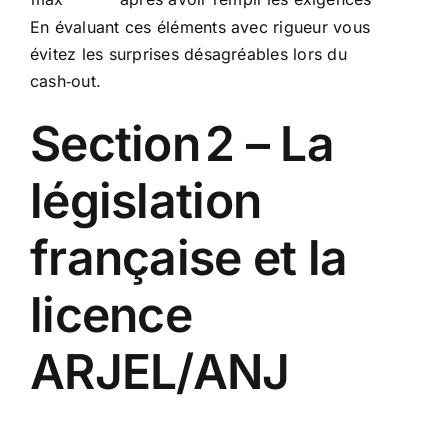
En évaluant ces éléments avec rigueur vous
évitez les surprises désagréables lors du
cash‑out.
Section 2 – La
législation
française et la
licence
ARJEL/ANJ