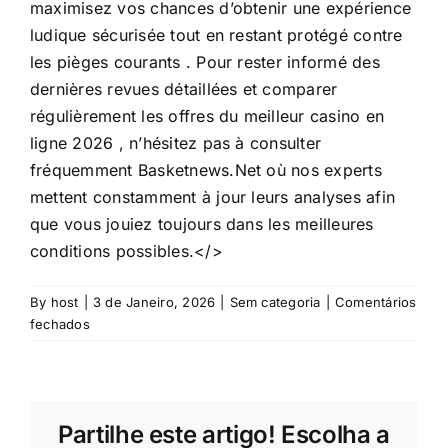
maximisez vos chances d’obtenir une expérience
ludique sécurisée tout en restant protégé contre
les pièges courants . Pour rester informé des
dernières revues détaillées et comparer
régulièrement les offres du meilleur casino en
ligne 2026 , n’hésitez pas à consulter
fréquemment Basketnews.Net où nos experts
mettent constamment à jour leurs analyses afin
que vous jouiez toujours dans les meilleures
conditions possibles.</>
By
host
|
3 de Janeiro, 2026
|
Sem categoria
|
Comentários
em
fechados
Guide
complet
du
casino
Partilhe este artigo! Escolha a
en