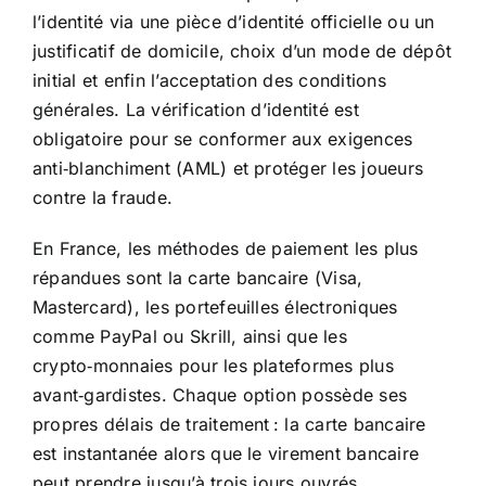
l’identité via une pièce d’identité officielle ou un
justificatif de domicile, choix d’un mode de dépôt
initial et enfin l’acceptation des conditions
générales. La vérification d’identité est
obligatoire pour se conformer aux exigences
anti‑blanchiment (AML) et protéger les joueurs
contre la fraude.
En France, les méthodes de paiement les plus
répandues sont la carte bancaire (Visa,
Mastercard), les portefeuilles électroniques
comme PayPal ou Skrill, ainsi que les
crypto‑monnaies pour les plateformes plus
avant‑gardistes. Chaque option possède ses
propres délais de traitement : la carte bancaire
est instantanée alors que le virement bancaire
peut prendre jusqu’à trois jours ouvrés.