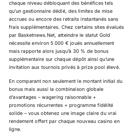
chaque niveau débloquant des bénéfices tels
qu’un gestionnaire dédié, des limites de mise
accrues ou encore des retraits instantanés sans
frais supplémentaires. Chez certains sites évalués
par Basketnews.Net, atteindre le statut Gold
nécessite environ 5 000 € joués annuellement
mais rapporte alors jusqu’à 30 % de bonus
supplémentaire sur chaque dépôt ainsi qu’une
invitation aux tournois privés à prize pool élevé.
En comparant non seulement le montant initial du
bonus mais aussi la combinaison globale
d’avantages – wagering raisonnable +
promotions récurrentes + programme fidélité
solide – vous obtenez une image claire du vrai
rendement offert par chaque nouveau casino en
ligne.