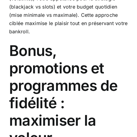
(blackjack vs slots) et votre budget quotidien
(mise minimale vs maximale). Cette approche
ciblée maximise le plaisir tout en préservant votre
bankroll.
Bonus,
promotions et
programmes de
fidélité :
maximiser la