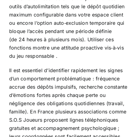
outils d’autolimitation tels que le dépôt quotidien
maximum configurable dans votre espace client
ou encore l’option auto‑exclusion temporaire qui
bloque l’accès pendant une période définie
(de 24 heures à plusieurs mois). Utiliser ces
fonctions montre une attitude proactive vis‑à‑vis
du jeu responsable .
Il est essentiel d’identifier rapidement les signes
d’un comportement problématique : fréquence
accrue des dépôts impulsifs, recherche constante
d’émotions fortes après chaque perte ou
négligence des obligations quotidiennes (travail,
famille). En France plusieurs associations comme
S.O.S Joueurs proposent lignes téléphoniques
gratuites et accompagnement psychologique ;
leurs coordonnées sont facilement accessibles