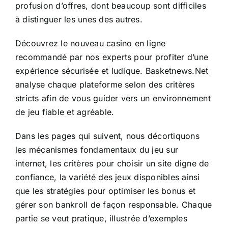
profusion d’offres, dont beaucoup sont difficiles
à distinguer les unes des autres.
Découvrez le
nouveau casino en ligne
recommandé par nos experts pour profiter d’une
expérience sécurisée et ludique. Basketnews.Net
analyse chaque plateforme selon des critères
stricts afin de vous guider vers un environnement
de jeu fiable et agréable.
Dans les pages qui suivent, nous décortiquons
les mécanismes fondamentaux du jeu sur
internet, les critères pour choisir un site digne de
confiance, la variété des jeux disponibles ainsi
que les stratégies pour optimiser les bonus et
gérer son bankroll de façon responsable. Chaque
partie se veut pratique, illustrée d’exemples