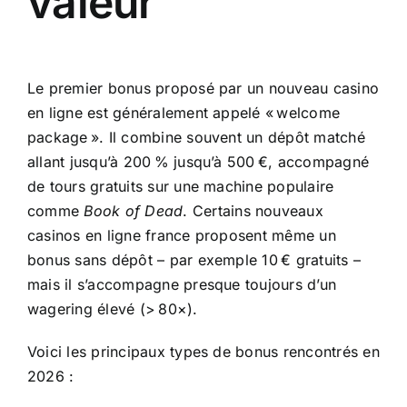
valeur
Le premier bonus proposé par un nouveau casino
en ligne est généralement appelé « welcome
package ». Il combine souvent un dépôt matché
allant jusqu’à 200 % jusqu’à 500 €, accompagné
de tours gratuits sur une machine populaire
comme
Book of Dead
. Certains nouveaux
casinos en ligne france proposent même un
bonus sans dépôt – par exemple 10 € gratuits –
mais il s’accompagne presque toujours d’un
wagering élevé (> 80×).
Voici les principaux types de bonus rencontrés en
2026 :