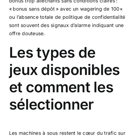
bonus trop alléchants sans conditions claires :
« bonus sans dépôt » avec un wagering de 100×
ou l’absence totale de politique de confidentialité
sont souvent des signaux d’alarme indiquant une
offre douteuse.
Les types de
jeux disponibles
et comment les
sélectionner
Les machines à sous restent le cœur du trafic sur