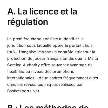
A. La licence et la
régulation
La première étape consiste à identifier la
juridiction sous laquelle opère le portail choisi.
L’ANJ française impose un contrôle strict sur la
protection du joueur français tandis que la Malta
Gaming Authority offre souvent davantage de
flexibilité au niveau des promotions
internationales – deux cadres fréquemment cités
dans les revues techniques réalisées par
Basketsports Net.