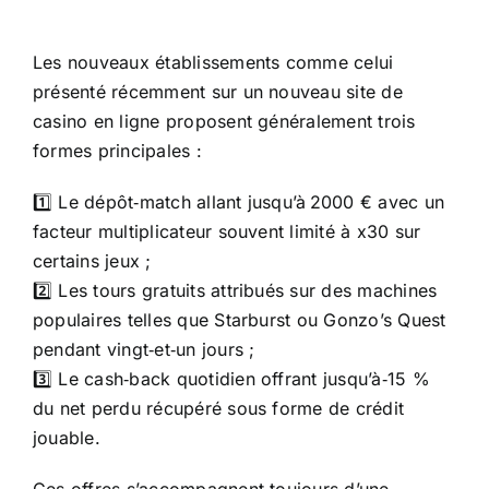
Les nouveaux établissements comme celui
présenté récemment sur un nouveau site de
casino en ligne proposent généralement trois
formes principales :
1️⃣ Le dépôt‑match allant jusqu’à 2000 € avec un
facteur multiplicateur souvent limité à x30 sur
certains jeux ;
2️⃣ Les tours gratuits attribués sur des machines
populaires telles que Starburst ou Gonzo’s Quest
pendant vingt‑et‑un jours ;
3️⃣ Le cash‑back quotidien offrant jusqu’à‑15 %
du net perdu récupéré sous forme de crédit
jouable.
Ces offres s’accompagnent toujours d’une