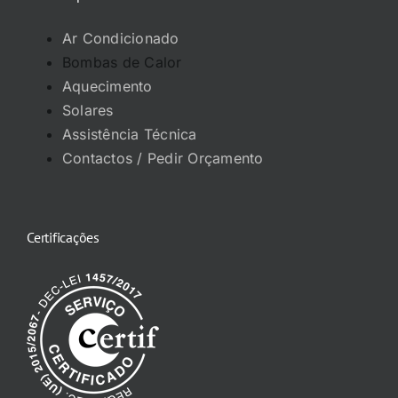
Ar Condicionado
Bombas de Calor
Aquecimento
Solares
Assistência Técnica
Contactos / Pedir Orçamento
Certificações