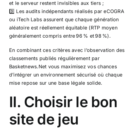
et le serveur restent invisibles aux tiers ;
3️⃣ Les audits indépendants réalisés par eCOGRA
ou iTech Labs assurent que chaque génération
aléatoire est réellement équitable (RTP moyen
généralement compris entre 96 % et 98 %).
En combinant ces critères avec l’observation des
classements publiés régulièrement par
Basketnews.Net vous maximisez vos chances
d’intégrer un environnement sécurisé où chaque
mise repose sur une base légale solide.
II. Choisir le bon
site de jeu