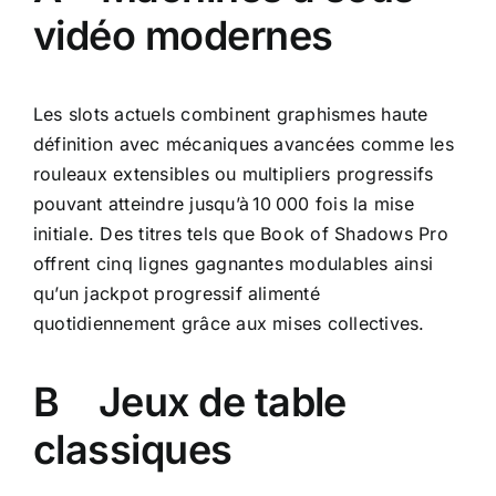
vidéo modernes
Les slots actuels combinent graphismes haute
définition avec mécaniques avancées comme les
rouleaux extensibles ou multipliers progressifs
pouvant atteindre jusqu’à 10 000 fois la mise
initiale. Des titres tels que Book of Shadows Pro
offrent cinq lignes gagnantes modulables ainsi
qu’un jackpot progressif alimenté
quotidiennement grâce aux mises collectives.
B Jeux de table
classiques