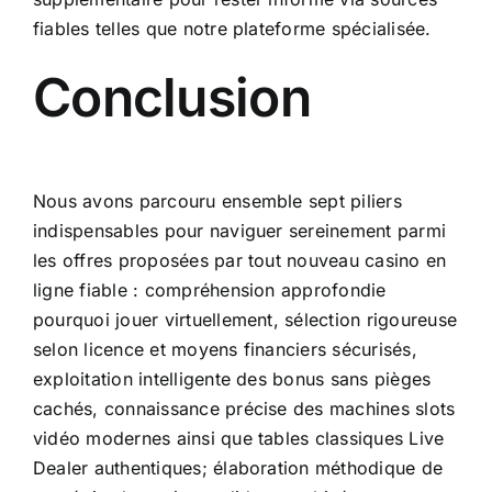
fiables telles que notre plateforme spécialisée.
Conclusion
Nous avons parcouru ensemble sept piliers
indispensables pour naviguer sereinement parmi
les offres proposées par tout nouveau casino en
ligne fiable : compréhension approfondie
pourquoi jouer virtuellement, sélection rigoureuse
selon licence et moyens financiers sécurisés,
exploitation intelligente des bonus sans pièges
cachés, connaissance précise des machines slots
vidéo modernes ainsi que tables classiques Live
Dealer authentiques; élaboration méthodique de