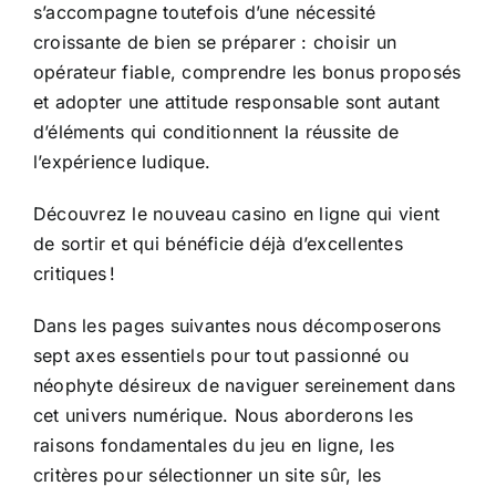
s’accompagne toutefois d’une nécessité
croissante de bien se préparer : choisir un
opérateur fiable, comprendre les bonus proposés
et adopter une attitude responsable sont autant
d’éléments qui conditionnent la réussite de
l’expérience ludique.
Découvrez le
nouveau casino en ligne
qui vient
de sortir et qui bénéficie déjà d’excellentes
critiques !
Dans les pages suivantes nous décomposerons
sept axes essentiels pour tout passionné ou
néophyte désireux de naviguer sereinement dans
cet univers numérique. Nous aborderons les
raisons fondamentales du jeu en ligne, les
critères pour sélectionner un site sûr, les