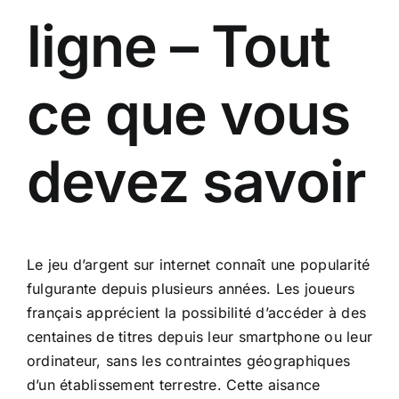
ligne – Tout
ce que vous
devez savoir
Le jeu d’argent sur internet connaît une popularité
fulgurante depuis plusieurs années. Les joueurs
français apprécient la possibilité d’accéder à des
centaines de titres depuis leur smartphone ou leur
ordinateur, sans les contraintes géographiques
d’un établissement terrestre. Cette aisance