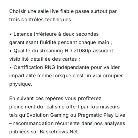
Choisir une salle live fiable passe surtout par
trois contrôles techniques :
• Latence inférieure à deux secondes
garantissant fluidité pendant chaque main ;
• Qualité du streaming HD ≥1080p assurant
visibilité détaillée des cartes ;
• Certification RNG indépendante pour valider
impartialité même lorsque c’est un vrai croupier
physique.
En suivant ces repères vous profiterez
pleinement du réalisme offert par fournisseurs
tels qu’Evolution Gaming ou Pragmatic Play Live
– recommandation récurrente dans nos analyses
publiées sur Basketnews.Net.