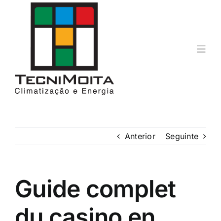
Skip
to
content
Toggl
Navig
Ar Condicionado
Aquecimento
Anterior
Seguinte
Solares
Guide complet
Assistência Técnica
du casino en
Contactos