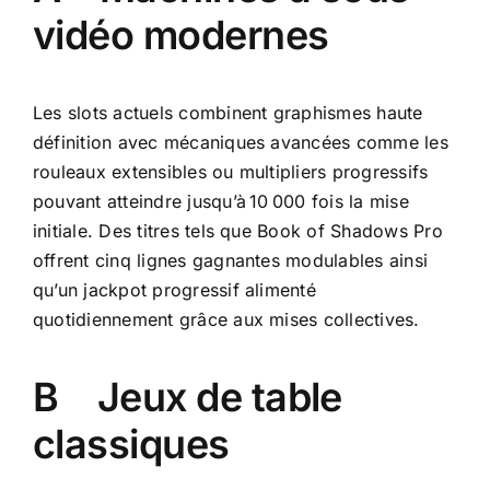
vidéo modernes
Les slots actuels combinent graphismes haute
définition avec mécaniques avancées comme les
rouleaux extensibles ou multipliers progressifs
pouvant atteindre jusqu’à 10 000 fois la mise
initiale. Des titres tels que Book of Shadows Pro
offrent cinq lignes gagnantes modulables ainsi
qu’un jackpot progressif alimenté
quotidiennement grâce aux mises collectives.
B Jeux de table
classiques