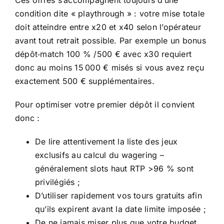
condition dite « playthrough » : votre mise totale
doit atteindre entre x20 et x40 selon l’opérateur
avant tout retrait possible. Par exemple un bonus
dépôt‑match 100 % /500 € avec x30 requiert
donc au moins 15 000 € misés si vous avez reçu
exactement 500 € supplémentaires.
Pour optimiser votre premier dépôt il convient
donc :
De lire attentivement la liste des jeux
exclusifs au calcul du wagering –
généralement slots haut RTP >96 % sont
privilégiés ;
D’utiliser rapidement vos tours gratuits afin
qu’ils expirent avant la date limite imposée ;
De ne jamais miser plus que votre budget