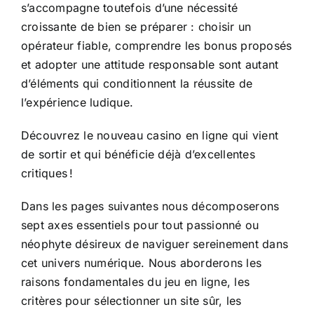
s’accompagne toutefois d’une nécessité
croissante de bien se préparer : choisir un
opérateur fiable, comprendre les bonus proposés
et adopter une attitude responsable sont autant
d’éléments qui conditionnent la réussite de
l’expérience ludique.
Découvrez le
nouveau casino en ligne
qui vient
de sortir et qui bénéficie déjà d’excellentes
critiques !
Dans les pages suivantes nous décomposerons
sept axes essentiels pour tout passionné ou
néophyte désireux de naviguer sereinement dans
cet univers numérique. Nous aborderons les
raisons fondamentales du jeu en ligne, les
critères pour sélectionner un site sûr, les