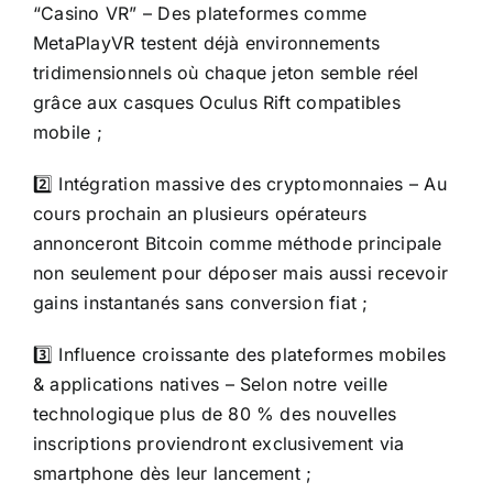
“Casino VR” – Des plateformes comme
MetaPlayVR testent déjà environnements
tridimensionnels où chaque jeton semble réel
grâce aux casques Oculus Rift compatibles
mobile ;
2️⃣ Intégration massive des cryptomonnaies – Au
cours prochain an plusieurs opérateurs
annonceront Bitcoin comme méthode principale
non seulement pour déposer mais aussi recevoir
gains instantanés sans conversion fiat ;
3️⃣ Influence croissante des plateformes mobiles
& applications natives – Selon notre veille
technologique plus de 80 % des nouvelles
inscriptions proviendront exclusivement via
smartphone dès leur lancement ;