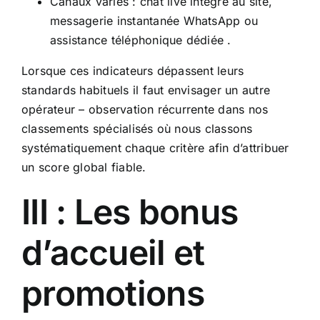
Canaux variés : chat live intégré au site,
messagerie instantanée WhatsApp ou
assistance téléphonique dédiée .
Lorsque ces indicateurs dépassent leurs
standards habituels il faut envisager un autre
opérateur – observation récurrente dans nos
classements spécialisés où nous classons
systématiquement chaque critère afin d’attribuer
un score global fiable.
III : Les bonus
d’accueil et
promotions