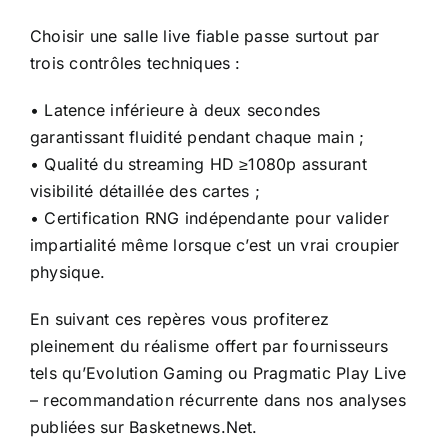
Choisir une salle live fiable passe surtout par
trois contrôles techniques :
• Latence inférieure à deux secondes
garantissant fluidité pendant chaque main ;
• Qualité du streaming HD ≥1080p assurant
visibilité détaillée des cartes ;
• Certification RNG indépendante pour valider
impartialité même lorsque c’est un vrai croupier
physique.
En suivant ces repères vous profiterez
pleinement du réalisme offert par fournisseurs
tels qu’Evolution Gaming ou Pragmatic Play Live
– recommandation récurrente dans nos analyses
publiées sur Basketnews.Net.