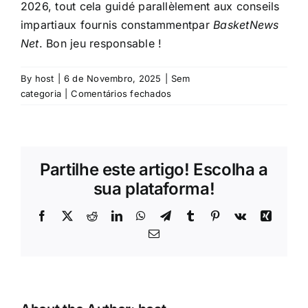
2026, tout cela guidé parallèlement aux conseils
impartiaux fournis constammentpar
BasketNews
Net
. Bon jeu responsable !
By
host
|
6 de Novembro, 2025
|
Sem
em
categoria
|
Comentários fechados
Guide
complet
du
casino
Partilhe este artigo! Escolha a
en
ligne
sua plataforma!
–
Tout
Facebook
X
Reddit
LinkedIn
WhatsApp
Telegram
Tumblr
Pinterest
Vk
Xing
ce
Email
(necessário
que
mas
vous
não
devez
publicado)
savoir