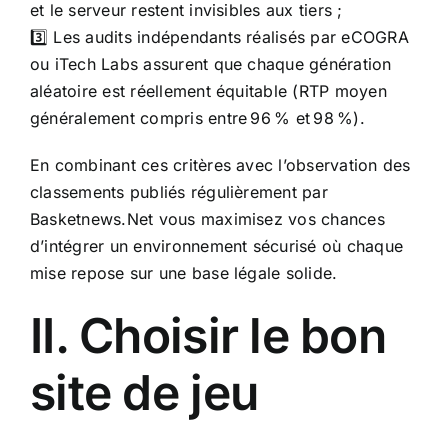
et le serveur restent invisibles aux tiers ;
3️⃣ Les audits indépendants réalisés par eCOGRA
ou iTech Labs assurent que chaque génération
aléatoire est réellement équitable (RTP moyen
généralement compris entre 96 % et 98 %).
En combinant ces critères avec l’observation des
classements publiés régulièrement par
Basketnews.Net vous maximisez vos chances
d’intégrer un environnement sécurisé où chaque
mise repose sur une base légale solide.
II. Choisir le bon
site de jeu