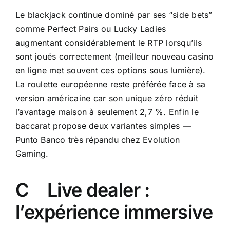
Le blackjack continue dominé par ses “side bets”
comme Perfect Pairs ou Lucky Ladies
augmentant considérablement le RTP lorsqu’ils
sont joués correctement (meilleur nouveau casino
en ligne met souvent ces options sous lumière).
La roulette européenne reste préférée face à sa
version américaine car son unique zéro réduit
l’avantage maison à seulement 2,7 %. Enfin le
baccarat propose deux variantes simples —
Punto Banco très répandu chez Evolution
Gaming.
C Live dealer :
l’expérience immersive