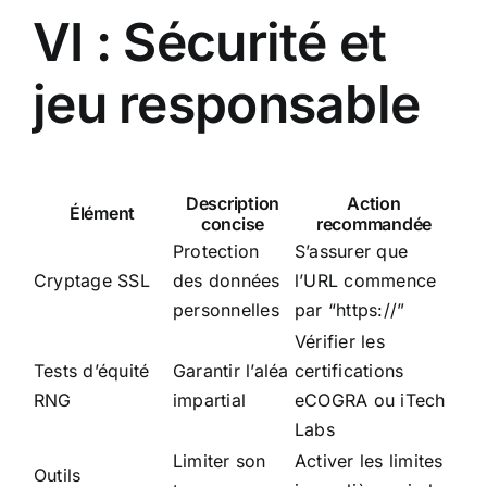
VI : Sécurité et
jeu responsable
Description
Action
Élément
concise
recommandée
Protection
S’assurer que
Cryptage SSL
des données
l’URL commence
personnelles
par “https://”
Vérifier les
Tests d’équité
Garantir l’aléa
certifications
RNG
impartial
eCOGRA ou iTech
Labs
Limiter son
Activer les limites
Outils