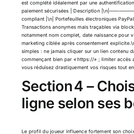
est complété idéalement par une authentificati
paiement sécurisées | Description |\n|————
compliant |\n| Portefeuilles électroniques PayPa
Transactions anonymes mais traçables via blockch
notamment nom complet, date naissance pour vér
marketing ciblée après consentement explicite.\
simples : ne jamais cliquer sur un lien contenu d
commençant bien par « https://» ; limiter accè
vous réduisez drastiquement vos risques tout e
Section 4 – Choi
ligne selon ses 
Le profil du joueur influence fortement son choi