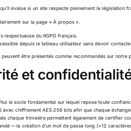
squ’il évalue si un site respecte pleinement la législation fr
clairement sur la page « À propos ».
s respectueuse du RGPD français.
cessible depuis le tableau utilisateur sans devoir contacter
res peuvent être présentés comme recommandés sur notre 
ité et confidentiali
’hui le socle fondamental sur lequel repose toute confiance
LS avec chiffrement AES‑256 bits afin que chaque échange 
 menés chaque trimestre permettent également de certifier
ndé — la création d’un mot de passe long (>12 caractèr