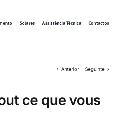
mento
Solares
Assistência Técnica
Contactos
Anterior
Seguinte
Tout ce que vous