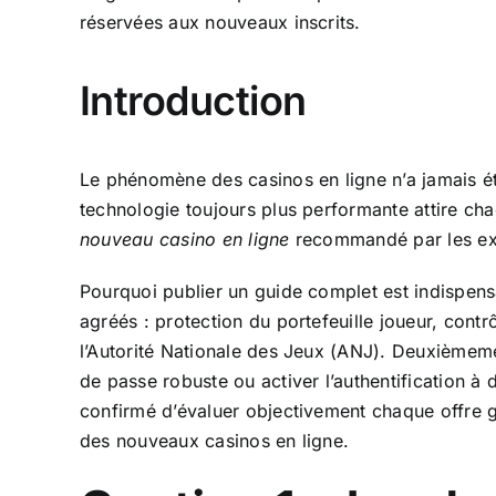
réservées aux nouveaux inscrits.
Introduction
Le phénomène des casinos en ligne n’a jamais ét
technologie toujours plus performante attire ch
nouveau casino en ligne
recommandé par les exp
Pourquoi publier un guide complet est indispen
agréés : protection du portefeuille joueur, contr
l’Autorité Nationale des Jeux (ANJ). Deuxièmem
de passe robuste ou activer l’authentification à
confirmé d’évaluer objectivement chaque offre g
des nouveaux casinos en ligne.