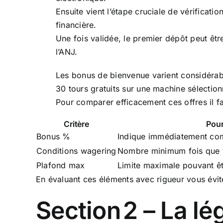
Ensuite vient l’étape cruciale de vérificatio
financière.
Une fois validée, le premier dépôt peut êtr
l’ANJ.
Les bonus de bienvenue varient considérab
30 tours gratuits sur une machine sélectio
Pour comparer efficacement ces offres il fa
Critère
Pour
Bonus %
Indique immédiatement com
Conditions wagering
Nombre minimum fois que v
Plafond max
Limite maximale pouvant êtr
En évaluant ces éléments avec rigueur vous évit
Section 2 – La lé