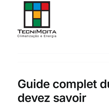
Skip
to
content
Guide complet du
devez savoir