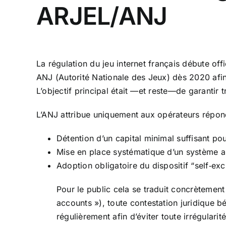
ARJEL/ANJ
La régulation du jeu internet français débute off
ANJ (Autorité Nationale des Jeux) dès 2020 afin
L’objectif principal était —et reste—de garantir 
L’ANJ attribue uniquement aux opérateurs répond
Détention d’un capital minimal suffisant pou
Mise en place systématique d’un système an
Adoption obligatoire du dispositif “self‑ex
Pour le public cela se traduit concrètemen
accounts »), toute contestation juridique b
régulièrement afin d’éviter toute irrégularité