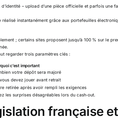
n d’identité – upload d’une pièce officielle et parfois une f
e réalisé instantanément grâce aux portefeuilles électroni
lement ; certains sites proposent jusqu’à 100 % sur le p
nnée.
ut regarder trois paramètres clés :
quoi c’est important
bien votre dépôt sera majoré
ous devez jouer avant retrait
e retirée après avoir rempli les exigences
ez les surprises désagréables lors du cash‑out.
gislation française et