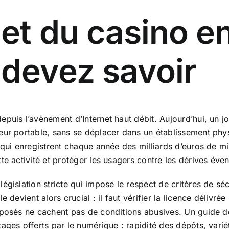
t du casino en
 devez savoir
epuis l’avènement d’Internet haut débit. Aujourd’hui, un j
eur portable, sans se déplacer dans un établissement physi
 qui enregistrent chaque année des milliards d’euros de m
e activité et protéger les usagers contre les dérives éven
gislation stricte qui impose le respect de critères de sécur
 devient alors crucial : il faut vérifier la licence délivré
posés ne cachent pas de conditions abusives. Un guide dét
ages offerts par le numérique : rapidité des dépôts, varié