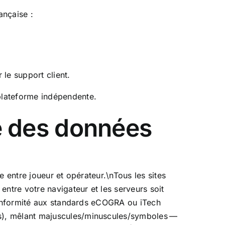
ançaise :
 le support client.
plateforme indépendente.
té des données
 entre joueur et opérateur.\nTous les sites
entre votre navigateur et les serveurs soit
 conformité aux standards eCOGRA ou iTech
es), mêlant majuscules/minuscules/symboles —